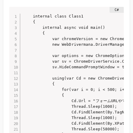
    internal class Class1

    {

        internal async void main()

        {

            var chromeVersion = new ChromeConf
            new WebDrivermana.DriverManager().
            var options = new ChromeOptions();
            var sv = ChromeDriverService.Creat
            sv.HideCommandPromptWindow = true;
            using(var Cd = new ChromeDriver(sv
            {

                for(var i = 0; i < 500; i++)

                {

                    Cd.Url = "フォームURLやで";

                    Thread.Sleep(1000);

                    Cd.FindElement(By.TagName(
                    Thread.Sleep(1000);

                    Cd.FindElement(By.XPath("/
                    Thread.Sleep(58000);
