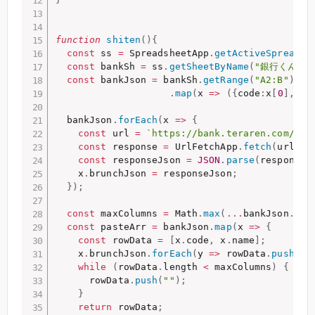
function
shiten
(
)
{
const
 ss 
=
 SpreadsheetApp
.
getActiveSpreadsh
const
 bankSh 
=
 ss
.
getSheetByName
(
"銀行くん"
)
;
const
 bankJson 
=
 bankSh
.
getRange
(
"A2:B"
)
.
ge
.
map
(
x
=>
(
{
code
:
x
[
0
]
,
 na
  bankJson
.
forEach
(
x
=>
{
const
 url 
=
`https://bank.teraren.com/ban
const
 response 
=
 UrlFetchApp
.
fetch
(
url
)
;
const
 responseJson 
=
JSON
.
parse
(
response
.
    x
.
brunchJson 
=
 responseJson
;
}
)
;
const
 maxColumns 
=
 Math
.
max
(
...
bankJson
.
map
const
 pasteArr 
=
 bankJson
.
map
(
x
=>
{
const
 rowData 
=
[
x
.
code
,
 x
.
name
]
;
    x
.
brunchJson
.
forEach
(
y
=>
 rowData
.
push
(
`
$
while
(
rowData
.
length 
<
 maxColumns
)
{
      rowData
.
push
(
""
)
;
}
return
 rowData
;