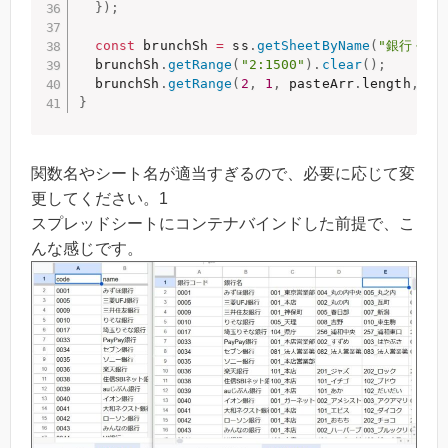
}
)
;
const
 brunchSh 
=
 ss
.
getSheetByName
(
"銀行くん
  brunchSh
.
getRange
(
"2:1500"
)
.
clear
(
)
;
  brunchSh
.
getRange
(
2
,
1
,
 pasteArr
.
length
,
 ma
}
関数名やシート名が適当すぎるので、必要に応じて変
更してください。1
スプレッドシートにコンテナバインドした前提で、こ
んな感じです。