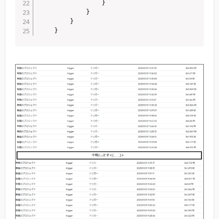
                }

            }

        }
