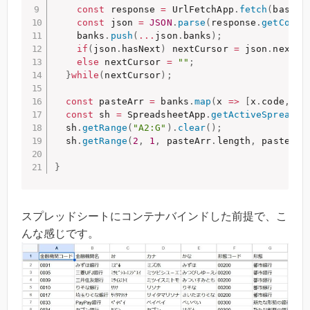
const
 response 
=
 UrlFetchApp
.
fetch
(
baseUr
const
 json 
=
JSON
.
parse
(
response
.
getConte
    banks
.
push
(
...
json
.
banks
)
;
if
(
json
.
hasNext
)
 nextCursor 
=
 json
.
nextCu
else
 nextCursor 
=
""
;
}
while
(
nextCursor
)
;
const
 pasteArr 
=
 banks
.
map
(
x
=>
[
x
.
code
,
 x
.
const
 sh 
=
 SpreadsheetApp
.
getActiveSpreadsh
  sh
.
getRange
(
"A2:G"
)
.
clear
(
)
;
  sh
.
getRange
(
2
,
1
,
 pasteArr
.
length
,
 pasteArr
}
スプレッドシートにコンテナバインドした前提で、こ
んな感じです。