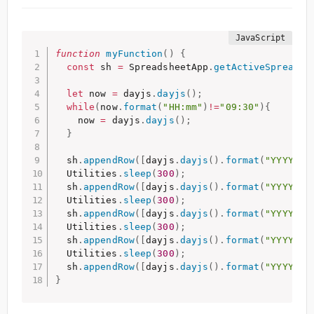
function
myFunction
(
)
{
const
 sh 
=
 SpreadsheetApp
.
getActiveSpreadsh
let
 now 
=
 dayjs
.
dayjs
(
)
;
while
(
now
.
format
(
"HH:mm"
)
!=
"09:30"
)
{
    now 
=
 dayjs
.
dayjs
(
)
;
}
  sh
.
appendRow
(
[
dayjs
.
dayjs
(
)
.
format
(
"YYYY/MM
  Utilities
.
sleep
(
300
)
;
  sh
.
appendRow
(
[
dayjs
.
dayjs
(
)
.
format
(
"YYYY/MM
  Utilities
.
sleep
(
300
)
;
  sh
.
appendRow
(
[
dayjs
.
dayjs
(
)
.
format
(
"YYYY/MM
  Utilities
.
sleep
(
300
)
;
  sh
.
appendRow
(
[
dayjs
.
dayjs
(
)
.
format
(
"YYYY/MM
  Utilities
.
sleep
(
300
)
;
  sh
.
appendRow
(
[
dayjs
.
dayjs
(
)
.
format
(
"YYYY/MM
}