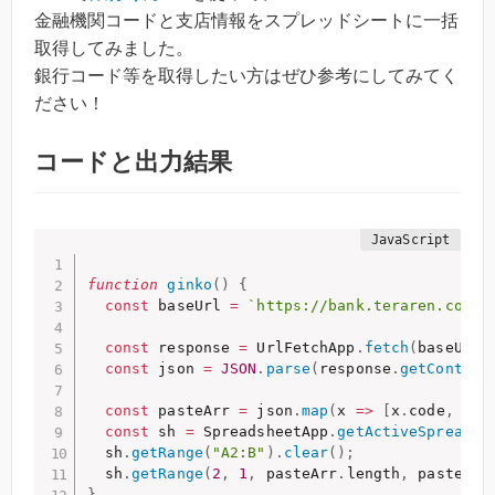
金融機関コードと支店情報をスプレッドシートに一括
取得してみました。
銀行コード等を取得したい方はぜひ参考にしてみてく
ださい！
コードと出力結果
function
ginko
(
)
{
const
 baseUrl 
=
`https://bank.teraren.com/b
const
 response 
=
 UrlFetchApp
.
fetch
(
baseUrl
)
const
 json 
=
JSON
.
parse
(
response
.
getContent
const
 pasteArr 
=
 json
.
map
(
x
=>
[
x
.
code
,
 x
.
n
const
 sh 
=
 SpreadsheetApp
.
getActiveSpreadsh
  sh
.
getRange
(
"A2:B"
)
.
clear
(
)
;
  sh
.
getRange
(
2
,
1
,
 pasteArr
.
length
,
 pasteArr
}