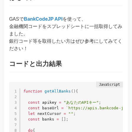
GASで
BankCodeJP API
を使って、
金融機関コードをスプレッドシートに一括取得してみ
ました。
銀行コード等を取得したい方はぜひ参考にしてみてく
ださい！
コードと出力結果
function
getAllBanks
(
)
{
const
 apikey 
=
"あなたのAPIキー"
;
const
 baseUrl 
=
`https://apis.bankcode-jp.c
let
 nextCursor 
=
""
;
const
 banks 
=
[
]
;
do
{