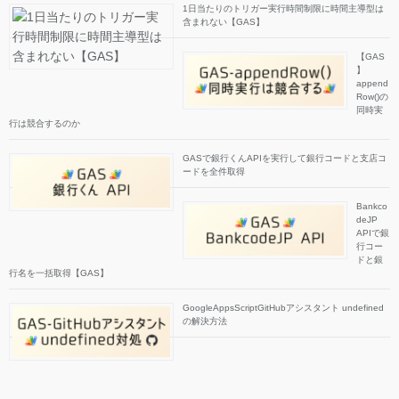
1日当たりのトリガー実行時間制限に時間主導型は
含まれない【GAS】
【GAS
】
append
Row()の
同時実
行は競合するのか
GASで銀行くんAPIを実行して銀行コードと支店コ
ードを全件取得
Bankco
deJP
APIで銀
行コー
ドと銀
行名を一括取得【GAS】
GoogleAppsScriptGitHubアシスタント undefined
の解決方法